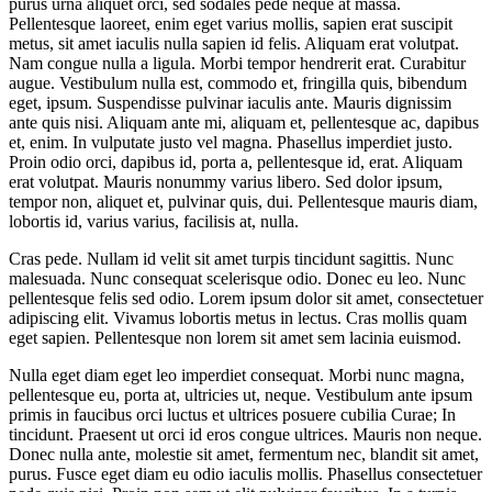
purus urna aliquet orci, sed sodales pede neque at massa.
Pellentesque laoreet, enim eget varius mollis, sapien erat suscipit
metus, sit amet iaculis nulla sapien id felis. Aliquam erat volutpat.
Nam congue nulla a ligula. Morbi tempor hendrerit erat. Curabitur
augue. Vestibulum nulla est, commodo et, fringilla quis, bibendum
eget, ipsum. Suspendisse pulvinar iaculis ante. Mauris dignissim
ante quis nisi. Aliquam ante mi, aliquam et, pellentesque ac, dapibus
et, enim. In vulputate justo vel magna. Phasellus imperdiet justo.
Proin odio orci, dapibus id, porta a, pellentesque id, erat. Aliquam
erat volutpat. Mauris nonummy varius libero. Sed dolor ipsum,
tempor non, aliquet et, pulvinar quis, dui. Pellentesque mauris diam,
lobortis id, varius varius, facilisis at, nulla.
Cras pede. Nullam id velit sit amet turpis tincidunt sagittis. Nunc
malesuada. Nunc consequat scelerisque odio. Donec eu leo. Nunc
pellentesque felis sed odio. Lorem ipsum dolor sit amet, consectetuer
adipiscing elit. Vivamus lobortis metus in lectus. Cras mollis quam
eget sapien. Pellentesque non lorem sit amet sem lacinia euismod.
Nulla eget diam eget leo imperdiet consequat. Morbi nunc magna,
pellentesque eu, porta at, ultricies ut, neque. Vestibulum ante ipsum
primis in faucibus orci luctus et ultrices posuere cubilia Curae; In
tincidunt. Praesent ut orci id eros congue ultrices. Mauris non neque.
Donec nulla ante, molestie sit amet, fermentum nec, blandit sit amet,
purus. Fusce eget diam eu odio iaculis mollis. Phasellus consectetuer