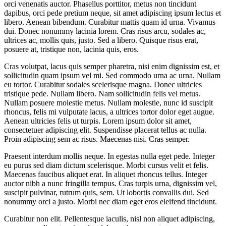
orci venenatis auctor. Phasellus porttitor, metus non tincidunt
dapibus, orci pede pretium neque, sit amet adipiscing ipsum lectus et
libero. Aenean bibendum. Curabitur mattis quam id urna. Vivamus
dui. Donec nonummy lacinia lorem. Cras risus arcu, sodales ac,
ultrices ac, mollis quis, justo. Sed a libero. Quisque risus erat,
posuere at, tristique non, lacinia quis, eros.
Cras volutpat, lacus quis semper pharetra, nisi enim dignissim est, et
sollicitudin quam ipsum vel mi. Sed commodo urna ac urna. Nullam
eu tortor. Curabitur sodales scelerisque magna. Donec ultricies
tristique pede. Nullam libero. Nam sollicitudin felis vel metus.
Nullam posuere molestie metus. Nullam molestie, nunc id suscipit
rhoncus, felis mi vulputate lacus, a ultrices tortor dolor eget augue.
Aenean ultricies felis ut turpis. Lorem ipsum dolor sit amet,
consectetuer adipiscing elit. Suspendisse placerat tellus ac nulla.
Proin adipiscing sem ac risus. Maecenas nisi. Cras semper.
Praesent interdum mollis neque. In egestas nulla eget pede. Integer
eu purus sed diam dictum scelerisque. Morbi cursus velit et felis.
Maecenas faucibus aliquet erat. In aliquet rhoncus tellus. Integer
auctor nibh a nunc fringilla tempus. Cras turpis urna, dignissim vel,
suscipit pulvinar, rutrum quis, sem. Ut lobortis convallis dui. Sed
nonummy orci a justo. Morbi nec diam eget eros eleifend tincidunt.
Curabitur non elit. Pellentesque iaculis, nisl non aliquet adipiscing,