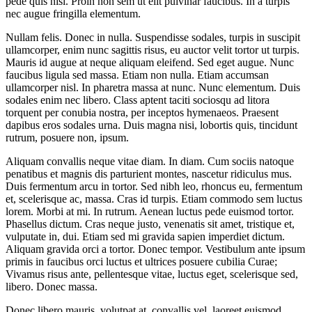
pede quis nisi. Proin non sem ut elit pulvinar faucibus. In a turpis
nec augue fringilla elementum.
Nullam felis. Donec in nulla. Suspendisse sodales, turpis in suscipit
ullamcorper, enim nunc sagittis risus, eu auctor velit tortor ut turpis.
Mauris id augue at neque aliquam eleifend. Sed eget augue. Nunc
faucibus ligula sed massa. Etiam non nulla. Etiam accumsan
ullamcorper nisl. In pharetra massa at nunc. Nunc elementum. Duis
sodales enim nec libero. Class aptent taciti sociosqu ad litora
torquent per conubia nostra, per inceptos hymenaeos. Praesent
dapibus eros sodales urna. Duis magna nisi, lobortis quis, tincidunt
rutrum, posuere non, ipsum.
Aliquam convallis neque vitae diam. In diam. Cum sociis natoque
penatibus et magnis dis parturient montes, nascetur ridiculus mus.
Duis fermentum arcu in tortor. Sed nibh leo, rhoncus eu, fermentum
et, scelerisque ac, massa. Cras id turpis. Etiam commodo sem luctus
lorem. Morbi at mi. In rutrum. Aenean luctus pede euismod tortor.
Phasellus dictum. Cras neque justo, venenatis sit amet, tristique et,
vulputate in, dui. Etiam sed mi gravida sapien imperdiet dictum.
Aliquam gravida orci a tortor. Donec tempor. Vestibulum ante ipsum
primis in faucibus orci luctus et ultrices posuere cubilia Curae;
Vivamus risus ante, pellentesque vitae, luctus eget, scelerisque sed,
libero. Donec massa.
Donec libero mauris, volutpat at, convallis vel, laoreet euismod,