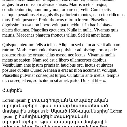
augue. In accumsan malesuada risus. Mauris metus magna,
condimentum in, nonummy non, ornare eu, velit. Cum sociis
natoque penatibus et magnis dis parturient montes, nascetur ridiculus
mus. Proin posuere. Proin rhoncus rutrum lorem. Phasellus
dignissim massa non libero volutpat tincidunt. In hac habitasse
platea dictumst. Phasellus eget eros. Nulla in nulla. Vivamus quis
mauris. Maecenas pharetra rhoncus tellus. Sed sit amet lacus.
Quisque interdum felis a tellus. Aliquam sed diam ac velit aliquam
rutrum. Morbi commodo, risus a pulvinar adipiscing, tortor pede
posuere risus, ac ornare tellus massa nec lectus. Vivamus mollis
metus ac sapien. Nam sed est a libero ullamcorper dapibus.
Vestibulum ante ipsum primis in faucibus orci luctus et ultrices
posuere cubilia Curae; Aenean a erat ac nibh accumsan volutpat.
Phasellus pulvinar consequat turpis. Curabitur ante metus, tempus
ut, consequat eu, sollicitudin sit amet, justo. Duis ut libero.
Հայերեն
Lorem Ipsum-ը տպագրության և տպագրական
արդյունաբերության համար նախատեսված
մոդելային տեքստ է: Սկսած 1500-ականներից` Lorem
Ipsum-ը հանդիսացել է տպագրական
արդյունաբերության ստանդարտ մոդելային