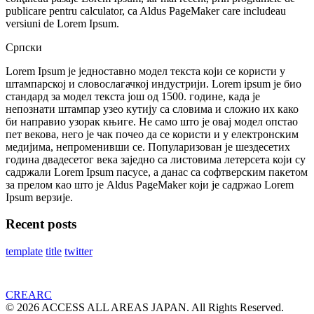
publicare pentru calculator, ca Aldus PageMaker care includeau
versiuni de Lorem Ipsum.
Српски
Lorem Ipsum је једноставно модел текста који се користи у
штампарској и словослагачкој индустрији. Lorem ipsum је био
стандард за модел текста још од 1500. године, када је
непознати штампар узео кутију са словима и сложио их како
би направио узорак књиге. Не само што је овај модел опстао
пет векова, него је чак почео да се користи и у електронским
медијима, непроменивши се. Популаризован је шездесетих
година двадесетог века заједно са листовима летерсета који су
садржали Lorem Ipsum пасусе, а данас са софтверским пакетом
за прелом као што је Aldus PageMaker који је садржао Lorem
Ipsum верзије.
Recent posts
template
title
twitter
CREARC
© 2026 ACCESS ALL AREAS JAPAN. All Rights Reserved.