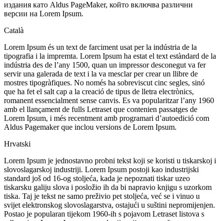
издания като Aldus PageMaker, който включва различни
версии на Lorem Ipsum.
Català
Lorem Ipsum és un text de farciment usat per la indústria de la
tipografia i la impremta. Lorem Ipsum ha estat el text estàndard de la
indústria des de l’any 1500, quan un impressor desconegut va fer
servir una galerada de text i la va mesclar per crear un llibre de
mostres tipogràfiques. No només ha sobreviscut cinc segles, sinó
que ha fet el salt cap a la creació de tipus de lletra electrònics,
romanent essencialment sense canvis. Es va popularitzar l’any 1960
amb el llançament de fulls Letraset que contenien passatges de
Lorem Ipsum, i més recentment amb programari d’autoedició com
Aldus Pagemaker que inclou versions de Lorem Ipsum.
Hrvatski
Lorem Ipsum je jednostavno probni tekst koji se koristi u tiskarskoj i
slovoslagarskoj industriji. Lorem Ipsum postoji kao industrijski
standard još od 16-og stoljeća, kada je nepoznati tiskar uzeo
tiskarsku galiju slova i posložio ih da bi napravio knjigu s uzorkom
tiska. Taj je tekst ne samo preživio pet stoljeća, već se i vinuo u
svijet elektronskog slovoslagarstva, ostajući u suštini nepromijenjen.
Postao je popularan tijekom 1960-ih s pojavom Letraset listova s