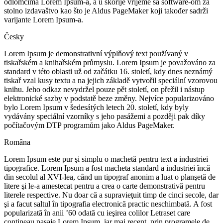
odlomcima Lorem Ipsum-a, a u skorije vrijeme sa software-om za
stolno izdavaštvo kao što je Aldus PageMaker koji također sadrži
varijante Lorem Ipsum-a.
Česky
Lorem Ipsum je demonstrativní výplňový text používaný v
tiskařském a knihařském průmyslu. Lorem Ipsum je považováno za
standard v této oblasti už od začátku 16. století, kdy dnes neznámý
tiskař vzal kusy textu a na jejich základě vytvořil speciální vzorovou
knihu. Jeho odkaz nevydržel pouze pět století, on přežil i nástup
elektronické sazby v podstatě beze změny. Nejvíce popularizováno
bylo Lorem Ipsum v šedesátých letech 20. století, kdy byly
vydávány speciální vzorníky s jeho pasážemi a později pak díky
počítačovým DTP programům jako Aldus PageMaker.
Româna
Lorem Ipsum este pur şi simplu o machetă pentru text a industriei
tipografice. Lorem Ipsum a fost macheta standard a industriei încă
din secolul al XVI-lea, când un tipograf anonim a luat o planşetă de
litere şi le-a amestecat pentru a crea o carte demonstrativă pentru
literele respective. Nu doar că a supravieţuit timp de cinci secole, dar
şi a facut saltul în tipografia electronică practic neschimbată. A fost
popularizată în anii ’60 odată cu ieşirea colilor Letraset care
conţineau pasaje Lorem Ipsum, iar mai recent, prin programele de