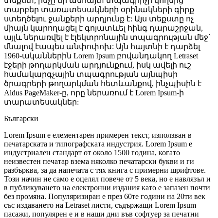
տեքստ, ինչը մի անհայտ տպագրիչի կողմից
տարբեր տառատեսակների օրինակների գիրք
ստեղծելու ջանքերի արդյունք է: Այս տեքստը ոչ
միայն կարողացել է գոյատևել հինգ դարաշրջան,
այլև ներառվել է էլեկտրոնային տպագրության մեջ`
մնալով էապես անփոփոխ: Այն հայտնի է դարձել
1960-ականներին Lorem Ipsum բովանդակող Letraset
էջերի թողարկման արդյունքում, իսկ ավելի ուշ
համակարգչային տպագրության այնպիսի
ծրագրերի թողարկման հետևանքով, ինչպիսին է
Aldus PageMaker-ը, որը ներառում է Lorem Ipsum-ի
տարատեսակներ:
Български
Lorem Ipsum е елементарен примерен текст, използван в
печатарската и типографската индустрия. Lorem Ipsum е
индустриален стандарт от около 1500 година, когато
неизвестен печатар взема няколко печатарски букви и ги
разбърква, за да напечата с тях книга с примерни шрифтове.
Този начин не само е оцелял повече от 5 века, но е навлязъл и
в публикуването на електронни издания като е запазен почти
без промяна. Популяризиран е през 60те години на 20ти век
със издаването на Letraset листи, съдържащи Lorem Ipsum
пасажи, популярен е и в наши дни във софтуер за печатни